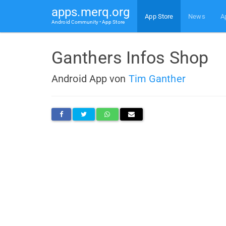
apps.merq.org
App Store
News
A
Android Community • App Store
Ganthers Infos Shop
Android App von
Tim Ganther