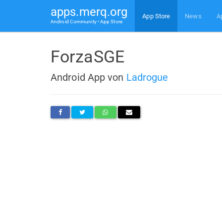
apps.merq.org
App Store
News
A
Android Community • App Store
ForzaSGE
Android App von
Ladrogue