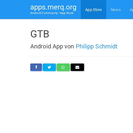
apps.merq.org
App Store
News
A
Android Community • App Store
GTB
Android App von
Philipp Schmidt