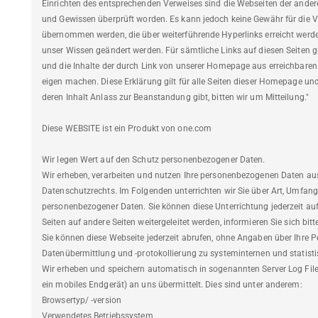
Einrichten des entsprechenden Verweises sind die Webseiten der ander
und Gewissen überprüft worden. Es kann jedoch keine Gewähr für die Vo
übernommen werden, die über weiterführende Hyperlinks erreicht werde
unser Wissen geändert werden. Für sämtliche Links auf diesen Seiten gil
und die Inhalte der durch Link von unserer Homepage aus erreichbaren 
eigen machen. Diese Erklärung gilt für alle Seiten dieser Homepage und 
deren Inhalt Anlass zur Beanstandung gibt, bitten wir um Mitteilung."
Diese WEBSITE ist ein Produkt von one.com
Wir legen Wert auf den Schutz personenbezogener Daten.
Wir erheben, verarbeiten und nutzen Ihre personenbezogenen Daten 
Datenschutzrechts. Im Folgenden unterrichten wir Sie über Art, Umfa
personenbezogener Daten. Sie können diese Unterrichtung jederzeit auf
Seiten auf andere Seiten weitergeleitet werden, informieren Sie sich bi
Sie können diese Webseite jederzeit abrufen, ohne Angaben über Ihre 
Datenübermittlung und -protokollierung zu systeminternen und statis
Wir erheben und speichern automatisch in sogenannten Server Log Files
ein mobiles Endgerät) an uns übermittelt. Dies sind unter anderem:
Browsertyp/ -version
Verwendetes Betriebssystem