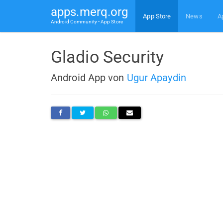
apps.merq.org
App Store
News
A
Android Community • App Store
Gladio Security
Android App von
Ugur Apaydin