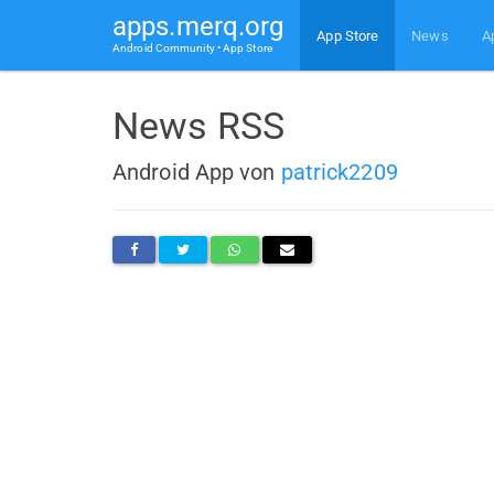
apps.merq.org
App Store
News
A
Android Community • App Store
News RSS
Android App von
patrick2209