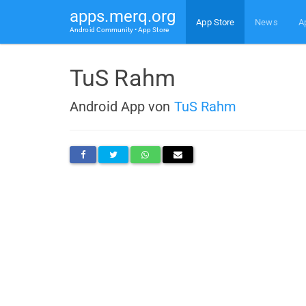
apps.merq.org
App Store
News
A
Android Community • App Store
TuS Rahm
Android App von
TuS Rahm