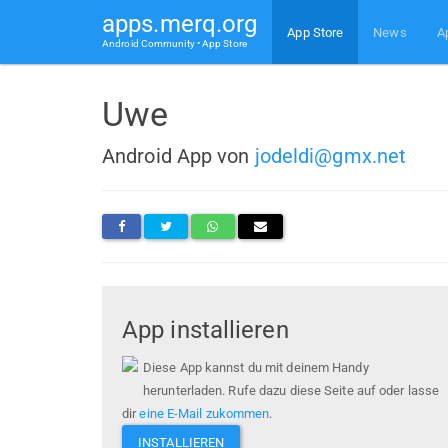
apps.merq.org
App Store
News
A
Android Community • App Store
Uwe
Android App von
jodeldi@gmx.net
App installieren
Diese App kannst du mit deinem Handy
herunterladen. Rufe dazu diese Seite auf oder lasse
dir
eine E-Mail zukommen
.
INSTALLIEREN