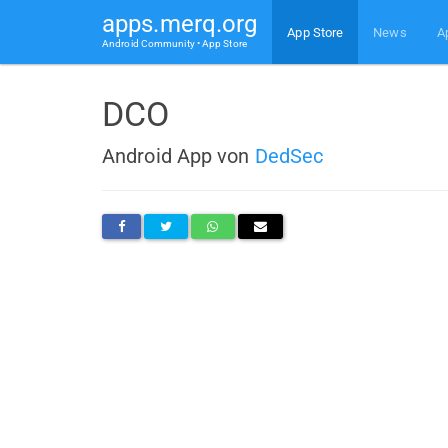
apps.merq.org
App Store
News
A
Android Community • App Store
DCO
Android App von
DedSec