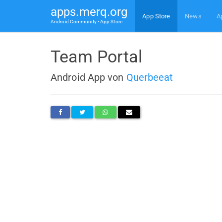
apps.merq.org
App Store
News
A
Android Community • App Store
Team Portal
Android App von
Querbeeat