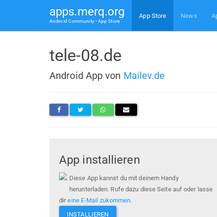
apps.merq.org
App Store
News
A
Android Community • App Store
tele-08.de
Android App von
Mailev.de
App installieren
Diese App kannst du mit deinem Handy
herunterladen. Rufe dazu diese Seite auf oder lasse
dir
eine E-Mail zukommen
.
INSTALLIEREN