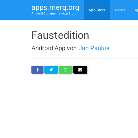
apps.merq.org
App Store
News
A
Android Community • App Store
Faustedition
Android App von
Jan Paulus