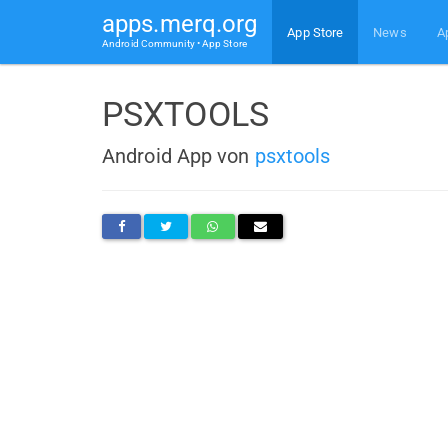
apps.merq.org
App Store
News
A
Android Community • App Store
PSXTOOLS
Android App von
psxtools