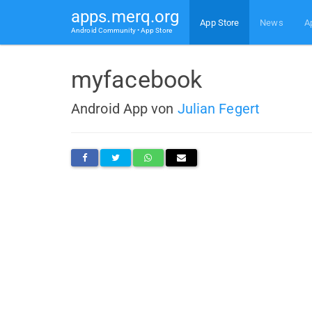
apps.merq.org
App Store
News
A
Android Community • App Store
myfacebook
Android App von
Julian Fegert