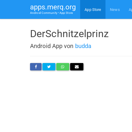
apps.merq.org
App Store
News
A
Android Community • App Store
DerSchnitzelprinz
Android App von
budda