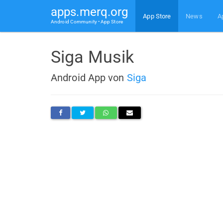
apps.merq.org
App Store
News
A
Android Community • App Store
Siga Musik
Android App von
Siga