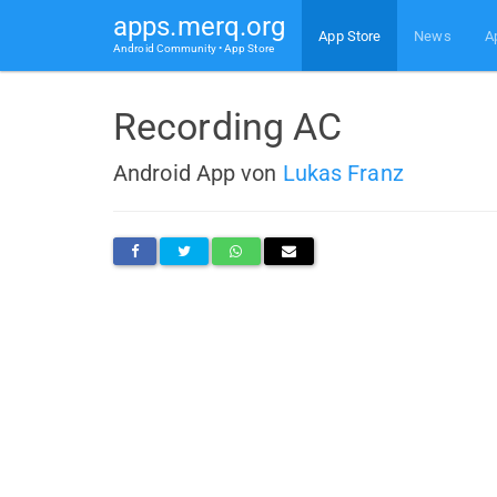
apps.merq.org
App Store
News
A
Android Community • App Store
Recording AC
Android App von
Lukas Franz