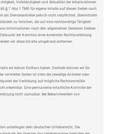
Richtigkeit, Vollständigkeit und Aktualität der Inhalte können
äß § 7 Abs.1 TMG für eigene Inhalte auf diesen Seiten nach
 als Diensteanbieter jedoch nicht verpflichtet, übermittelte
nden zu forschen, die auf eine rechtswidrige Tätigkeit
 von Informationen nach den allgemeinen Gesetzen bleiben
 Zeitpunkt der Kenntnis einer konkreten Rechtsverletzung
erden wir diese Inhalte umgehend entfernen.
halte wir keinen Einfluss haben. Deshalb können wir für
 verlinkten Seiten ist stets der jeweilige Anbieter oder
Zeitpunkt der Verlinkung auf mögliche Rechtsverstöße
cht erkennbar. Eine permanente inhaltliche Kontrolle der
verletzung nicht zumutbar. Bei Bekanntwerden von
eiten unterliegen dem deutschen Urheberrecht. Die
g außerhalb der Grenzen des Urheberrechtes bedürfen der