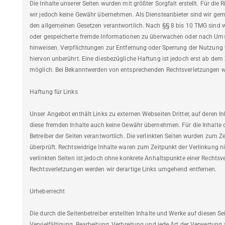
Die Inhalte unserer Seiten wurden mit größter Sorgfalt erstellt. Für die 
wir jedoch keine Gewähr übernehmen. Als Diensteanbieter sind wir gem
den allgemeinen Gesetzen verantwortlich. Nach §§ 8 bis 10 TMG sind wir
oder gespeicherte fremde Informationen zu überwachen oder nach Umstä
hinweisen. Verpflichtungen zur Entfernung oder Sperrung der Nutzung
hiervon unberührt. Eine diesbezügliche Haftung ist jedoch erst ab dem
möglich. Bei Bekanntwerden von entsprechenden Rechtsverletzungen w
Haftung für Links
Unser Angebot enthält Links zu externen Webseiten Dritter, auf deren In
diese fremden Inhalte auch keine Gewähr übernehmen. Für die Inhalte der
Betreiber der Seiten verantwortlich. Die verlinkten Seiten wurden zum 
überprüft. Rechtswidrige Inhalte waren zum Zeitpunkt der Verlinkung ni
verlinkten Seiten ist jedoch ohne konkrete Anhaltspunkte einer Rechts
Rechtsverletzungen werden wir derartige Links umgehend entfernen.
Urheberrecht
Die durch die Seitenbetreiber erstellten Inhalte und Werke auf diesen S
Vervielfältigung, Bearbeitung, Verbreitung und jede Art der Verwertun