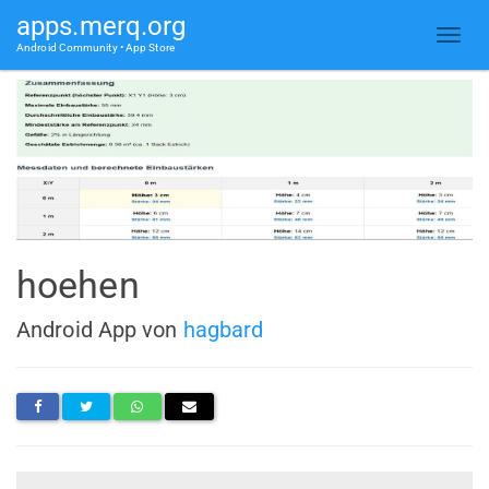
apps.merq.org
Android Community • App Store
hoehen
Android App von
hagbard