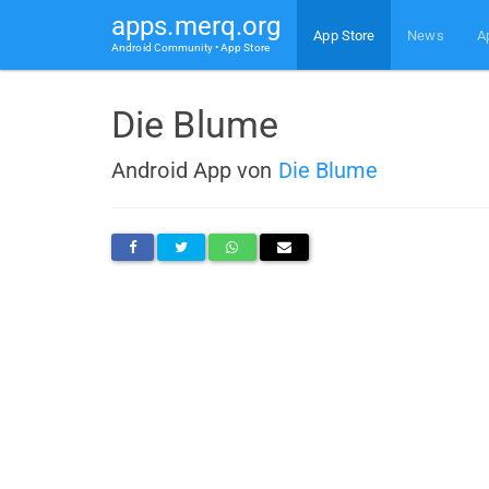
apps.merq.org
App Store
News
A
Android Community • App Store
Die Blume
Android App von
Die Blume