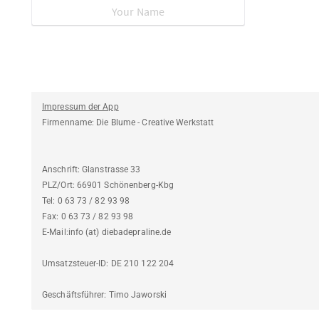
Impressum der App
Firmenname: Die Blume - Creative Werkstatt
Anschrift: Glanstrasse 33
PLZ/Ort: 66901 Schönenberg-Kbg
Tel: 0 63 73 / 82 93 98
Fax: 0 63 73 / 82 93 98
E-Mail:info (at) diebadepraline.de
Umsatzsteuer-ID: DE 210 122 204
Geschäftsführer: Timo Jaworski