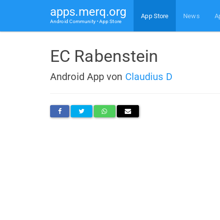
apps.merq.org
App Store
News
A
Android Community • App Store
EC Rabenstein
Android App von
Claudius D