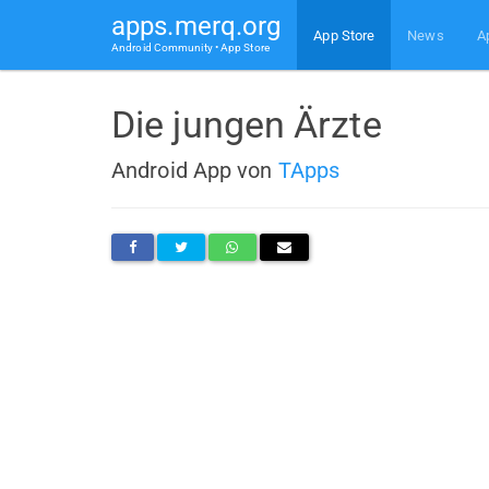
apps.merq.org
App Store
News
A
Android Community • App Store
Die jungen Ärzte
Android App von
TApps