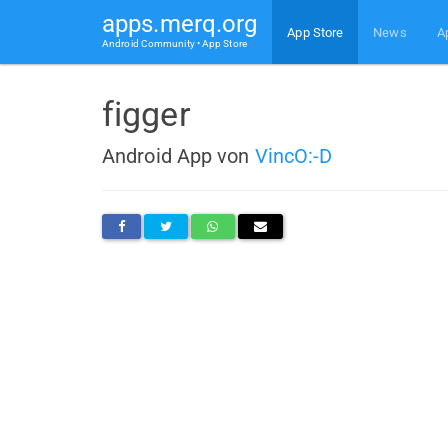
apps.merq.org
App Store
News
A
Android Community • App Store
figger
Android App von
VincO:-D