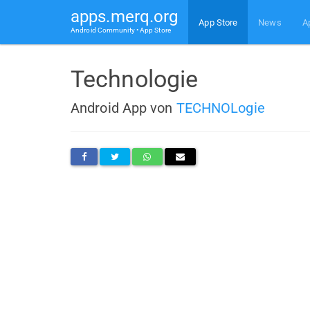
apps.merq.org
App Store
News
A
Android Community • App Store
Technologie
Android App von
TECHNOLogie