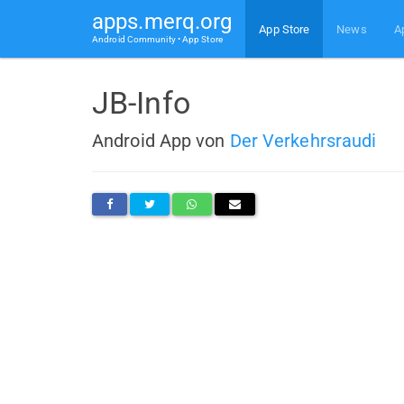
apps.merq.org
App Store
News
A
Android Community • App Store
JB-Info
Android App von
Der Verkehrsraudi