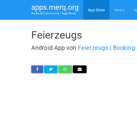
apps.merq.org
App Store
News
A
Android Community • App Store
Feierzeugs
Android App von
Feierzeugs | Booking-