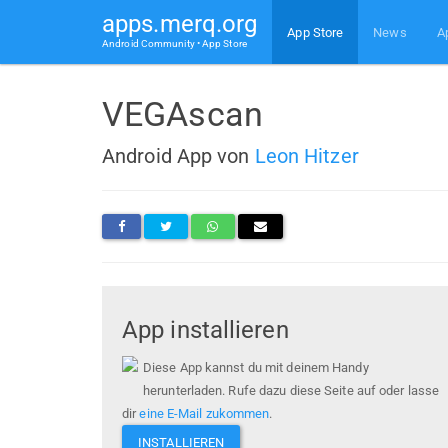
apps.merq.org
App Store
News
A
Android Community • App Store
VEGAscan
Android App von
Leon Hitzer
App installieren
Diese App kannst du mit deinem Handy
herunterladen. Rufe dazu diese Seite auf oder lasse
dir
eine E-Mail zukommen
.
INSTALLIEREN