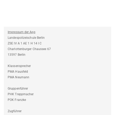
Impressum der App
Landespolizeischule Berlin
ZSE IV A 1 AE 1 H 14 I C
Charlottenburger Chaussee 67
13597 Berlin
Klassensprecher
PMA Hausfeld
PMA Neumann
Gruppenführer
PHK Treppmacher
POK Franzke
Zugführer