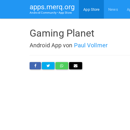
apps.merq.org
App Store
News
A
Android Community • App Store
Gaming Planet
Android App von
Paul Vollmer