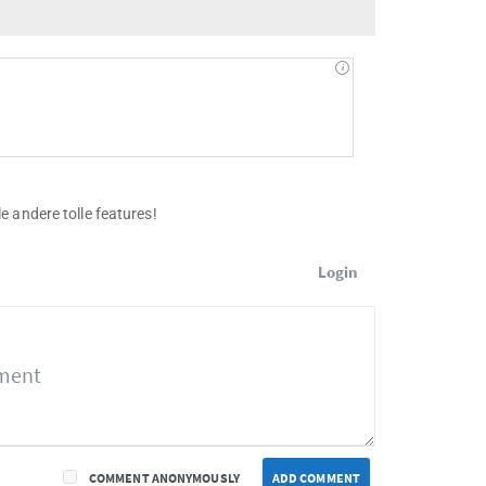
 andere tolle features!
Login
COMMENT ANONYMOUSLY
ADD COMMENT