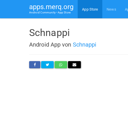
apps.merq.org
App Store
News
A
Android Community • App Store
Schnappi
Android App von
Schnappi