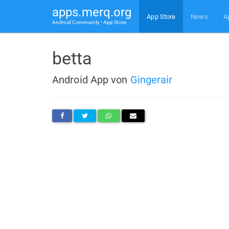
apps.merq.org
App Store
News
A
Android Community • App Store
betta
Android App von
Gingerair