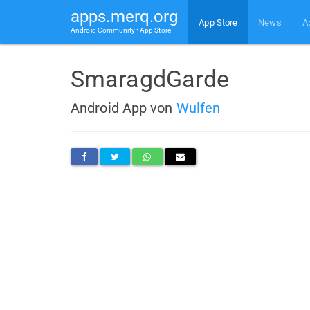
apps.merq.org
App Store
News
A
Android Community • App Store
SmaragdGarde
Android App von
Wulfen