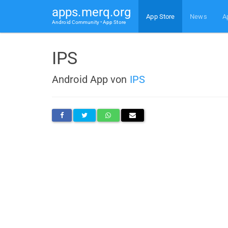
apps.merq.org
App Store
News
A
Android Community • App Store
IPS
Android App von
IPS