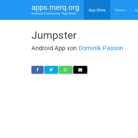
apps.merq.org
App Store
News
A
Android Community • App Store
Jumpster
Android App von
Dominik Passon