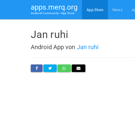
apps.merq.org
App Store
News
A
Android Community • App Store
Jan ruhi
Android App von
Jan ruhi