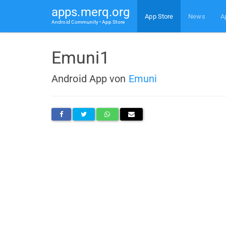
apps.merq.org
App Store
News
A
Android Community • App Store
Emuni1
Android App von
Emuni