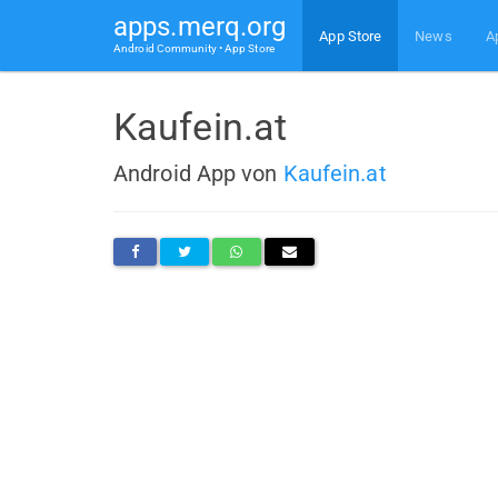
apps.merq.org
App Store
News
A
Android Community • App Store
Kaufein.at
Android App von
Kaufein.at