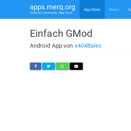
apps.merq.org
App Store
News
A
Android Community • App Store
Einfach GMod
Android App von
x404Balex