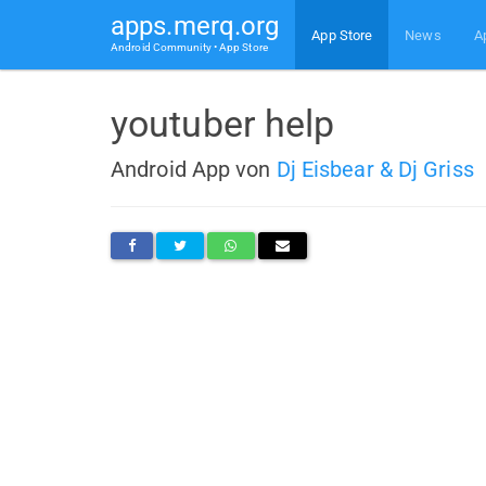
apps.merq.org
App Store
News
A
Android Community • App Store
youtuber help
Android App von
Dj Eisbear & Dj Griss