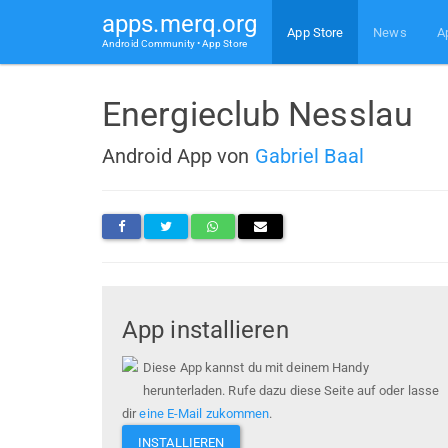
apps.merq.org
App Store
News
A
Android Community • App Store
Energieclub Nesslau
Android App von
Gabriel Baal
App installieren
Diese App kannst du mit deinem Handy
herunterladen. Rufe dazu diese Seite auf oder lasse
dir
eine E-Mail zukommen
.
INSTALLIEREN