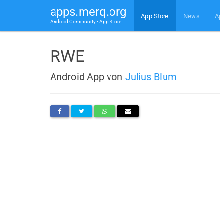
apps.merq.org
App Store
News
A
Android Community • App Store
RWE
Android App von
Julius Blum