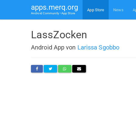
apps.merq.org
App Store
News
A
Android Community • App Store
LassZocken
Android App von
Larissa Sgobbo