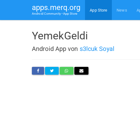
apps.merq.org
App Store
News
A
Android Community • App Store
YemekGeldi
Android App von
s3lcuk Soyal