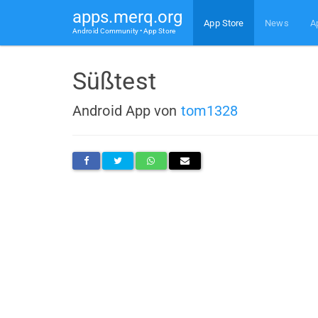
apps.merq.org
App Store
News
A
Android Community • App Store
Süßtest
Android App von
tom1328