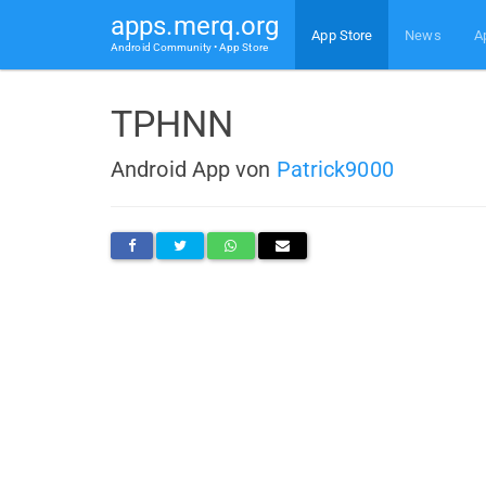
apps.merq.org
App Store
News
A
Android Community • App Store
TPHNN
Android App von
Patrick9000