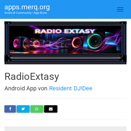
apps.merq.org
Android Community • App Store
RadioExtasy
Android App von
Resident DJ!Dee