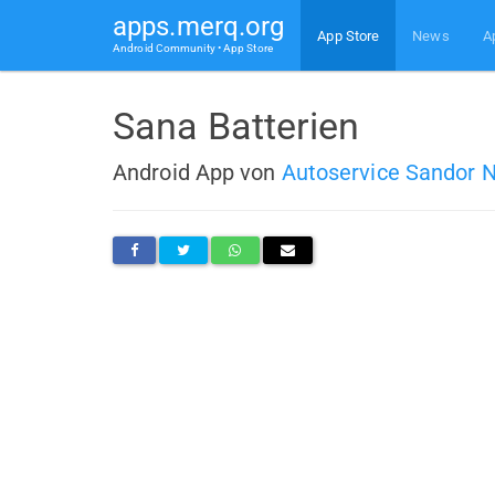
apps.merq.org
App Store
News
A
Android Community • App Store
Sana Batterien
Android App von
Autoservice Sandor 