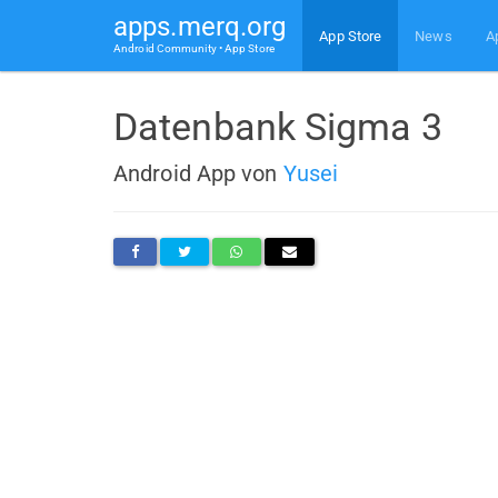
apps.merq.org
App Store
News
A
Android Community • App Store
Datenbank Sigma 3
Android App von
Yusei