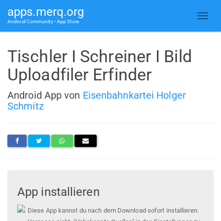
apps.merq.org
Android Community • App Store
Tischler I Schreiner I Bild
Uploadfiler Erfinder
Android App von
Eisenbahnkartei Holger
Schmitz
App installieren
Diese App kannst du nach dem Download sofort installieren.