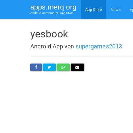
apps.merq.org
App Store
News
A
Android Community • App Store
yesbook
Android App von
supergames2013