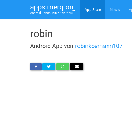
apps.merq.org
App Store
News
A
Android Community • App Store
robin
Android App von
robinkosmann107