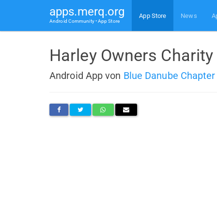
apps.merq.org
App Store
News
A
Android Community • App Store
Harley Owners Charity 
Android App von
Blue Danube Chapter